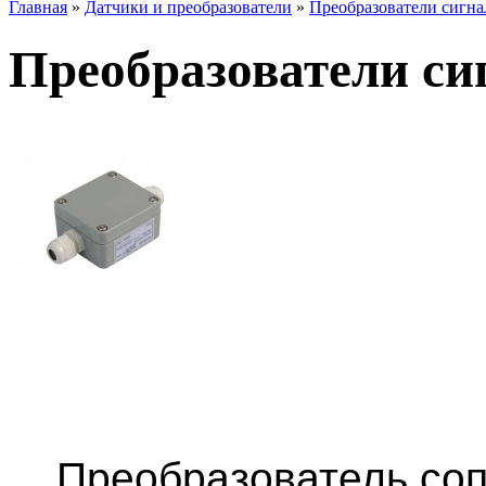
Главная
»
Датчики и преобразователи
»
Преобразователи сигна
Преобразователи си
ООО "Контэл" производ
преобразователей сигн
1.
Преобразователь соп