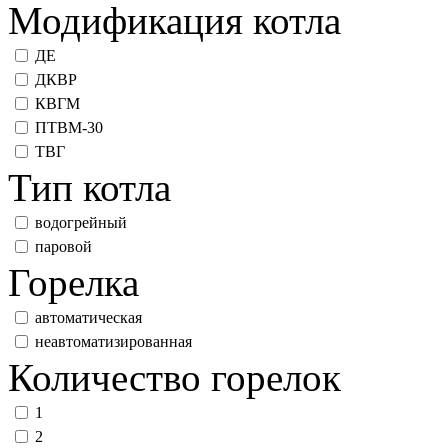
Модификация котла
ДЕ
ДКВР
КВГМ
ПТВМ-30
ТВГ
Тип котла
водогрейный
паровой
Горелка
автоматическая
неавтоматизированная
Количество горелок
1
2