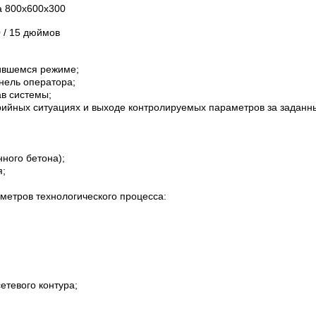
а 800х600х300
 / 15 дюймов
вившемся режиме;
нель оператора;
в системы;
рийных ситуациях и выходе контролируемых параметров за заданн
ного бетона);
я;
етров технологического процесса:
тевого контура;