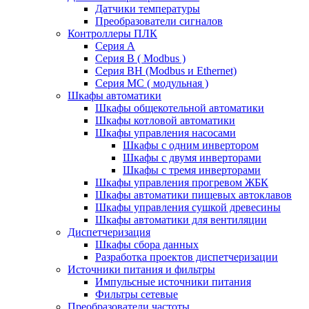
Датчики температуры
Преобразователи сигналов
Контроллеры ПЛК
Серия A
Серия В ( Modbus )
Серия BH (Modbus и Ethernet)
Серия MC ( модульная )
Шкафы автоматики
Шкафы общекотельной автоматики
Шкафы котловой автоматики
Шкафы управления насосами
Шкафы с одним инвертором
Шкафы с двумя инверторами
Шкафы с тремя инверторами
Шкафы управления прогревом ЖБК
Шкафы автоматики пищевых автоклавов
Шкафы управления сушкой древесины
Шкафы автоматики для вентиляции
Диспетчеризация
Шкафы сбора данных
Разработка проектов диспетчеризации
Источники питания и фильтры
Импульсные источники питания
Фильтры сетевые
Преобразователи частоты