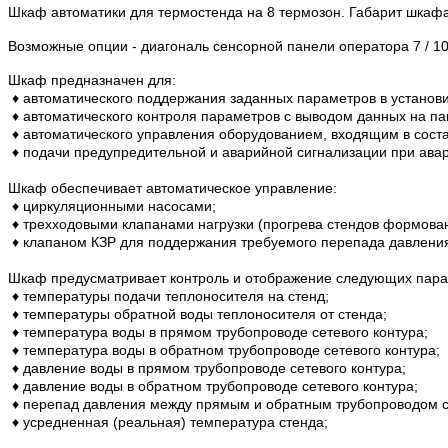
Шкаф автоматики для термостенда на 8 термозон. Габарит шкаф
Возможные опции - диагональ сенсорной панели оператора 7 / 10
Шкаф предназначен для:
♦ автоматического поддержания заданных параметров в устано
♦ автоматического контроля параметров с выводом данных на па
♦ автоматического управления оборудованием, входящим в соста
♦ подачи предупредительной и аварийной сигнализации при ава
Шкаф обеспечивает автоматическое управление:
♦ циркуляционными насосами;
♦ трехходовыми клапанами нагрузки (прогрева стендов формован
♦ клапаном КЗР для поддержания требуемого перепада давлени
Шкаф предусматривает контроль и отображение следующих парам
♦ температуры подачи теплоносителя на стенд;
♦ температуры обратной воды теплоносителя от стенда;
♦ температура воды в прямом трубопроводе сетевого контура;
♦ температура воды в обратном трубопроводе сетевого контура;
♦ давление воды в прямом трубопроводе сетевого контура;
♦ давление воды в обратном трубопроводе сетевого контура;
♦ перепад давления между прямым и обратным трубопроводом се
♦ усредненная (реальная) температура стенда;