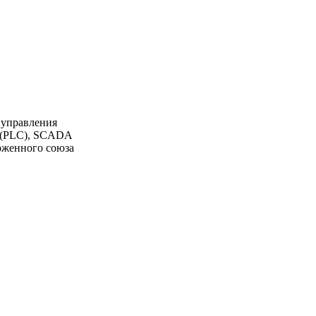
 управления
К (PLC), SCADA
моженного союза