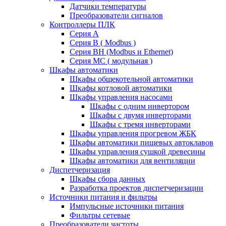
Датчики температуры
Преобразователи сигналов
Контроллеры ПЛК
Серия A
Серия В ( Modbus )
Серия BH (Modbus и Ethernet)
Серия MC ( модульная )
Шкафы автоматики
Шкафы общекотельной автоматики
Шкафы котловой автоматики
Шкафы управления насосами
Шкафы с одним инвертором
Шкафы с двумя инверторами
Шкафы с тремя инверторами
Шкафы управления прогревом ЖБК
Шкафы автоматики пищевых автоклавов
Шкафы управления сушкой древесины
Шкафы автоматики для вентиляции
Диспетчеризация
Шкафы сбора данных
Разработка проектов диспетчеризации
Источники питания и фильтры
Импульсные источники питания
Фильтры сетевые
Преобразователи частоты