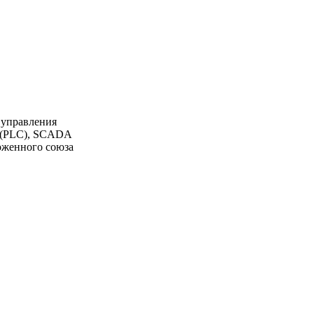
 управления
К (PLC), SCADA
моженного союза