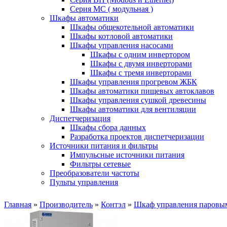
Серия MC ( модульная )
Шкафы автоматики
Шкафы общекотельной автоматики
Шкафы котловой автоматики
Шкафы управления насосами
Шкафы с одним инвертором
Шкафы с двумя инверторами
Шкафы с тремя инверторами
Шкафы управления прогревом ЖБК
Шкафы автоматики пищевых автоклавов
Шкафы управления сушкой древесины
Шкафы автоматики для вентиляции
Диспетчеризация
Шкафы сбора данных
Разработка проектов диспетчеризации
Источники питания и фильтры
Импульсные источники питания
Фильтры сетевые
Преобразователи частоты
Пульты управления
Главная
»
Производитель
»
Контэл
»
Шкаф управления паровы