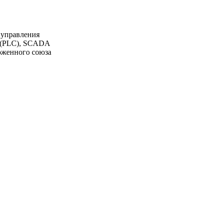
 управления
К (PLC), SCADA
моженного союза