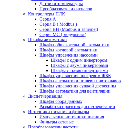
Датчики температуры
Преобразователи сигналов
Контроллеры ПЛК
Серия A
Серия В ( Modbus )
Серия BH (Modbus и Ethernet)
Серия MC ( модульная )
Шкафы автоматики
Шкафы общекотельной автоматики
Шкафы котловой автоматики
Шкафы управления насосами
Шкафы с одним инвертором
Шкафы с двумя инверторами
Шкафы с тремя инверторами
Шкафы управления прогревом ЖБК
Шкафы автоматики пищевых автоклавов
Шкафы управления сушкой древесины
Шкафы автоматики для вентиляции
Диспетчеризация
Шкафы сбора данных
Разработка проектов диспетчеризации
Источники питания и фильтры
Импульсные источники питания
Фильтры сетевые
Преобразователи частоты