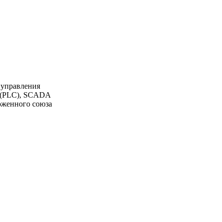
 управления
К (PLC), SCADA
моженного союза