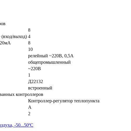
ров
8
 (вход/выход)
4
.20мА
8
10
релейный ~220В, 0,5А
общепромышленный
~220В
1
Д22132
встроенный
ванных контроллеров
Контроллер-регулятор теплопункта
A
2
духа, -50...50ºС