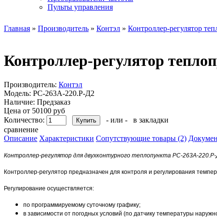
Пульты управления
Главная
»
Производитель
»
Контэл
»
Контроллер-регулятор теп
Контроллер-регулятор теплоп
Производитель:
Контэл
Модель:
РС-263A-220.P-Д2
Наличие:
Предзаказ
Цена от 50100 руб
Количество:
- или -
в закладки
сравнение
Описание
Характеристики
Сопутствующие товары (2)
Докумен
Контроллер-регулятор для двухконтурного теплопункта РС-263А-220.Р
Контроллер-регулятор предназначен для контроля и регулирования темпера
Регулирование осуществляется:
по программируемому суточному графику;
в зависимости от погодных условий (по датчику температуры наружно