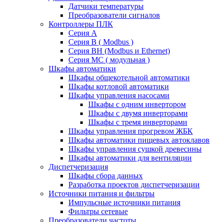
Датчики температуры
Преобразователи сигналов
Контроллеры ПЛК
Серия A
Серия В ( Modbus )
Серия BH (Modbus и Ethernet)
Серия MC ( модульная )
Шкафы автоматики
Шкафы общекотельной автоматики
Шкафы котловой автоматики
Шкафы управления насосами
Шкафы с одним инвертором
Шкафы с двумя инверторами
Шкафы с тремя инверторами
Шкафы управления прогревом ЖБК
Шкафы автоматики пищевых автоклавов
Шкафы управления сушкой древесины
Шкафы автоматики для вентиляции
Диспетчеризация
Шкафы сбора данных
Разработка проектов диспетчеризации
Источники питания и фильтры
Импульсные источники питания
Фильтры сетевые
Преобразователи частоты