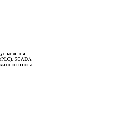
 управления
К (PLC), SCADA
моженного союза