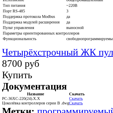
Тип питания
~220В
Порт RS-485
3
Поддержка протокола Modbus
да
Поддержка модулей расширения
да
Пульт управления
выносной
Параметры ориентированных контроллеров
Функциональность
свободнопрограммируемы
Четырёхстрочный ЖК пу
8700 руб
Купить
Документация
Название
Скачать
РС-36XС-220(24).Х.Х
Скачать
Цоколёвка контроллеров серии B .dwg
Скачать
Метки:
программируемый