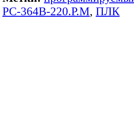
РС-364B-220.Р.М
,
ПЛК