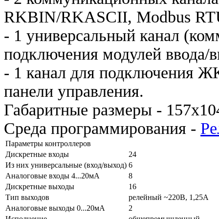
RKBIN/RKASCII, Modbus RT
- 1 универсальный канал (ко
подключения модулей ввода/
- 1 канал для подключения Ж
панели управления.
Габаритные размеры - 157х10
Среда программирования -
Ре
Параметры контроллеров
Дискретные входы
24
Из них универсальные (вход/выход)
6
Аналоговые входы 4...20мА
8
Дискретные выходы
16
Тип выходов
релейный ~220В, 1,25А
Аналоговые выходы 0...20мА
2
Исполнение
общепромышленный