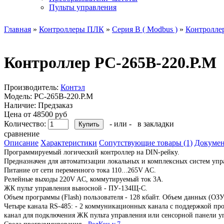
Пульты управления
Главная
»
Контроллеры ПЛК
»
Серия В ( Modbus )
»
Контролле
Контроллер РС-265B-220.Р.М
Производитель:
Контэл
Модель:
РС-265B-220.Р.М
Наличие:
Предзаказ
Цена от 48500 руб
Количество:
- или -
в закладки
сравнение
Описание
Характеристики
Сопутствующие товары (1)
Докумен
Программируемый логический контроллер на DIN-рейку.
Предназначен для автоматизации локальных и комплексных систем упр
Питание от сети переменного тока 110...265V AC.
Релейные выходы 220V AC, коммутируемый ток 3А.
ЖК пульт управления выносной - ПУ-134Щ-С.
Объем программы (Flash) пользователя - 128 кбайт. Объем данных (ОЗУ
Четыре канала RS-485: - 2 коммуникационных канала с поддержкой пр
канал для подключения ЖК пульта управления или сенсорной панели у