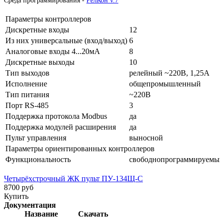
Среда программирования -
РелКон v.7
Параметры контроллеров
Дискретные входы
12
Из них универсальные (вход/выход)
6
Аналоговые входы 4...20мА
8
Дискретные выходы
10
Тип выходов
релейный ~220В, 1,25А
Исполнение
общепромышленный
Тип питания
~220В
Порт RS-485
3
Поддержка протокола Modbus
да
Поддержка модулей расширения
да
Пульт управления
выносной
Параметры ориентированных контроллеров
Функциональность
свободнопрограммируемы
Четырёхстрочный ЖК пульт ПУ-134Щ-С
8700 руб
Купить
Документация
Название
Скачать