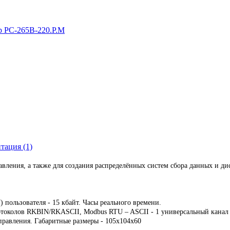
р РС-265B-220.Р.М
тация (1)
авления, а также для создания распределённых систем сбора данных и 
) пользователя - 15 кбайт. Часы реального времени.
отоколов RKBIN/RKASCII, Modbus RTU – ASCII - 1 универсальный канал
правления. Габаритные размеры - 105х104х60