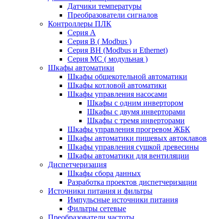
Датчики температуры
Преобразователи сигналов
Контроллеры ПЛК
Серия A
Серия В ( Modbus )
Серия BH (Modbus и Ethernet)
Серия MC ( модульная )
Шкафы автоматики
Шкафы общекотельной автоматики
Шкафы котловой автоматики
Шкафы управления насосами
Шкафы с одним инвертором
Шкафы с двумя инверторами
Шкафы с тремя инверторами
Шкафы управления прогревом ЖБК
Шкафы автоматики пищевых автоклавов
Шкафы управления сушкой древесины
Шкафы автоматики для вентиляции
Диспетчеризация
Шкафы сбора данных
Разработка проектов диспетчеризации
Источники питания и фильтры
Импульсные источники питания
Фильтры сетевые
Преобразователи частоты