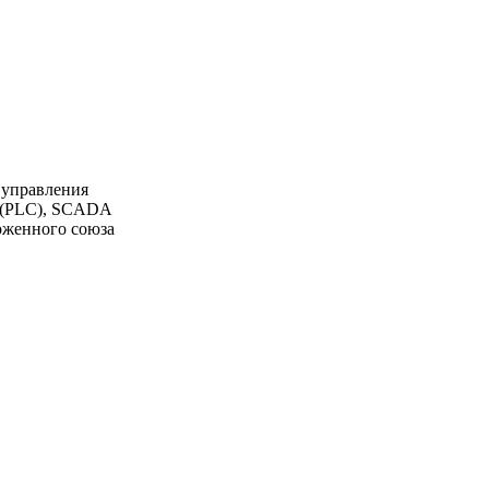
 управления
К (PLC), SCADA
моженного союза