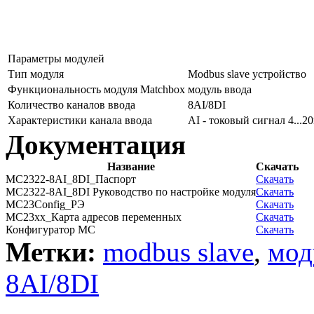
Параметры модулей
Тип модуля
Modbus slave устройство
Функциональность модуля Matchbox
модуль ввода
Количество каналов ввода
8AI/8DI
Характеристики канала ввода
AI - токовый сигнал 4...
Документация
Название
Скачать
MC2322-8AI_8DI_Паспорт
Скачать
MC2322-8AI_8DI Руководство по настройке модуля
Скачать
MC23Config_РЭ
Скачать
MC23xx_Карта адресов переменных
Скачать
Конфигуратор MC
Скачать
Метки:
modbus slave
,
мод
8AI/8DI