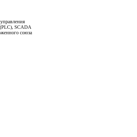
 управления
К (PLC), SCADA
моженного союза