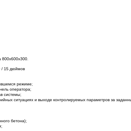
 800х600х300.
 / 15 дюймов
вившемся режиме;
нель оператора;
в системы;
рийных ситуациях и выходе контролируемых параметров за заданн
ного бетона);
я;