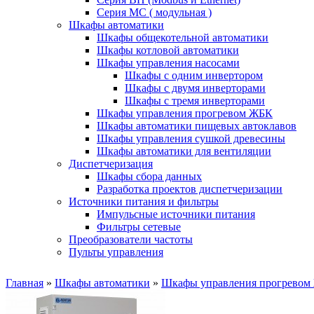
Серия MC ( модульная )
Шкафы автоматики
Шкафы общекотельной автоматики
Шкафы котловой автоматики
Шкафы управления насосами
Шкафы с одним инвертором
Шкафы с двумя инверторами
Шкафы с тремя инверторами
Шкафы управления прогревом ЖБК
Шкафы автоматики пищевых автоклавов
Шкафы управления сушкой древесины
Шкафы автоматики для вентиляции
Диспетчеризация
Шкафы сбора данных
Разработка проектов диспетчеризации
Источники питания и фильтры
Импульсные источники питания
Фильтры сетевые
Преобразователи частоты
Пульты управления
Главная
»
Шкафы автоматики
»
Шкафы управления прогревом