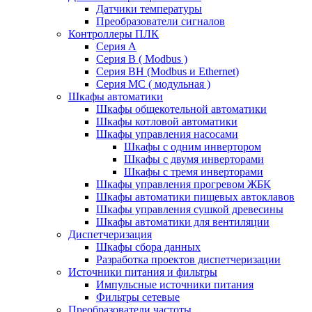
Датчики температуры
Преобразователи сигналов
Контроллеры ПЛК
Серия A
Серия В ( Modbus )
Серия BH (Modbus и Ethernet)
Серия MC ( модульная )
Шкафы автоматики
Шкафы общекотельной автоматики
Шкафы котловой автоматики
Шкафы управления насосами
Шкафы с одним инвертором
Шкафы с двумя инверторами
Шкафы с тремя инверторами
Шкафы управления прогревом ЖБК
Шкафы автоматики пищевых автоклавов
Шкафы управления сушкой древесины
Шкафы автоматики для вентиляции
Диспетчеризация
Шкафы сбора данных
Разработка проектов диспетчеризации
Источники питания и фильтры
Импульсные источники питания
Фильтры сетевые
Преобразователи частоты