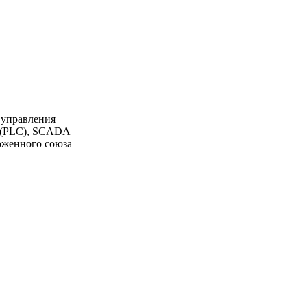
 управления
К (PLC), SCADA
моженного союза