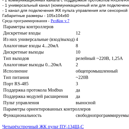
- 1 универсальный канал (коммуникационный или для подключен
- 1 канал для подключения ЖК пульта управления или сенсорной
Габаритные размеры - 105х104х60
Среда программирования -
РелКон v.7
Параметры контроллеров
Дискретные входы
12
Из них универсальные (вход/выход)
4
Аналоговые входы 4...20мА
8
Дискретные выходы
10
Тип выходов
релейный ~220В, 1,25А
Аналоговые выходы 0...20мА
2
Исполнение
общепромышленный
Тип питания
~220В
Порт RS-485
3
Поддержка протокола Modbus
да
Поддержка модулей расширения
да
Пульт управления
выносной
Параметры ориентированных контроллеров
Функциональность
свободнопрограммируемы
Четырёхстрочный ЖК пульт ПУ-134Щ-С