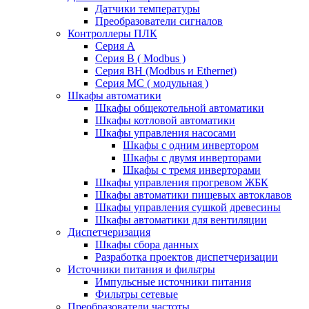
Датчики температуры
Преобразователи сигналов
Контроллеры ПЛК
Серия A
Серия В ( Modbus )
Серия BH (Modbus и Ethernet)
Серия MC ( модульная )
Шкафы автоматики
Шкафы общекотельной автоматики
Шкафы котловой автоматики
Шкафы управления насосами
Шкафы с одним инвертором
Шкафы с двумя инверторами
Шкафы с тремя инверторами
Шкафы управления прогревом ЖБК
Шкафы автоматики пищевых автоклавов
Шкафы управления сушкой древесины
Шкафы автоматики для вентиляции
Диспетчеризация
Шкафы сбора данных
Разработка проектов диспетчеризации
Источники питания и фильтры
Импульсные источники питания
Фильтры сетевые
Преобразователи частоты