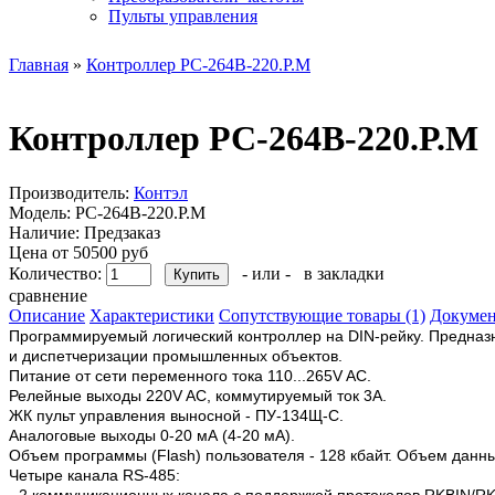
Пульты управления
Главная
»
Контроллер РС-264B-220.Р.М
Контроллер РС-264B-220.Р.М
Производитель:
Контэл
Модель:
РС-264B-220.Р.М
Наличие:
Предзаказ
Цена от 50500 руб
Количество:
- или -
в закладки
сравнение
Описание
Характеристики
Сопутствующие товары (1)
Докумен
Программируемый логический контроллер на DIN-рейку. Предназн
и диспетчеризации промышленных объектов.
Питание от сети переменного тока 110...265V AC.
Релейные выходы 220V AC, коммутируемый ток 3А.
ЖК пульт управления выносной - ПУ-134Щ-С.
Аналоговые выходы 0-20 мА (4-20 мА).
Объем программы (Flash) пользователя - 128 кбайт. Объем данны
Четыре канала RS-485:
- 2 коммуникационных канала с поддержкой протоколов RKBIN/R