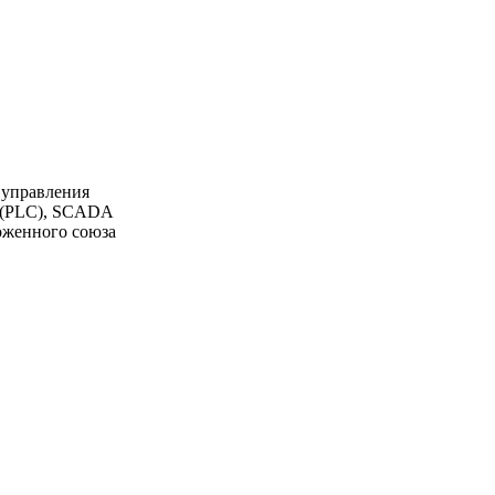
 управления
К (PLC), SCADA
моженного союза