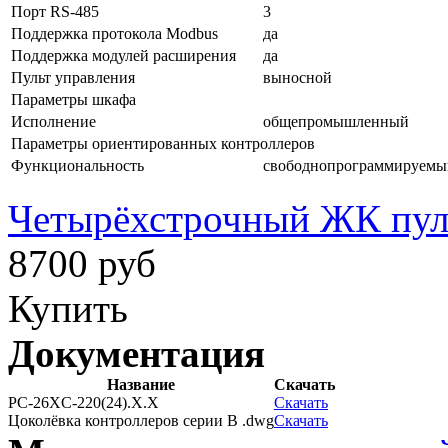
Порт RS-485
3
Поддержка протокола Modbus
да
Поддержка модулей расширения
да
Пульт управления
выносной
Параметры шкафа
Исполнение
общепромышленный
Параметры ориентированных контроллеров
Функциональность
свободнопрограммируемы
Четырёхстрочный ЖК пу
8700 руб
Купить
Документация
Название
Скачать
РС-26XС-220(24).Х.Х
Скачать
Цоколёвка контроллеров серии B .dwg
Скачать