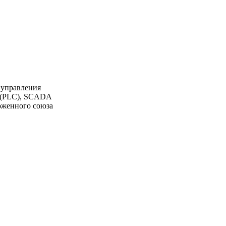
 управления
К (PLC), SCADA
моженного союза