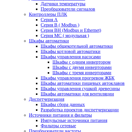
Датчики температуры
Преобразователи сигналов
Контроллеры ПЛК
Серия A
Серия В ( Modbus )
Серия BH (Modbus и Ethernet)
Серия MC ( модульная )
Шкафы автоматики
Шкафы общекотельной автоматики
Шкафы котловой автоматики
Шкафы управления насосами
Шкафы с одним инвертором
Шкафы с двумя инверторами
Шкафы с тремя инверторами
Шкафы управления прогревом ЖБК
Шкафы автоматики пищевых автоклавов
Шкафы управления сушкой древесины
Шкафы автоматики для вентиляции
Диспетчеризация
Шкафы сбора данных
Разработка проектов диспетчеризации
Источники питания и фильтры
Импульсные источники питания
Фильтры сетевые
Преобразователи частоты