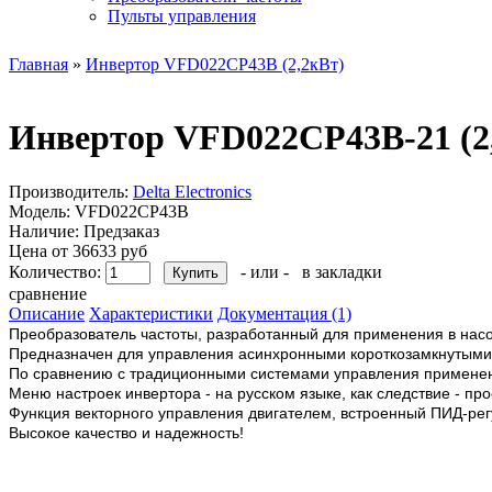
Пульты управления
Главная
»
Инвертор VFD022CP43B (2,2кВт)
Инвертор VFD022CP43B-21 (2
Производитель:
Delta Electronics
Модель:
VFD022CP43B
Наличие:
Предзаказ
Цена от 36633 руб
Количество:
- или -
в закладки
сравнение
Описание
Характеристики
Документация (1)
Преобразователь частоты, разработанный для применения в нас
Предназначен для управления асинхронными короткозамкнутыми 
По сравнению с традиционными системами управления применение
Меню настроек инвертора - на русском языке, как следствие - пр
Функция векторного управления двигателем, встроенный ПИД-рег
Высокое качество и надежность!