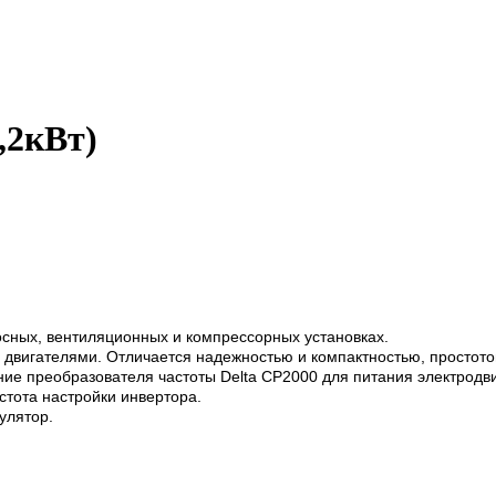
,2кВт)
осных, вентиляционных и компрессорных установках.
двигателями. Отличается надежностью и компактностью, простото
 преобразователя частоты Delta CP2000 для питания электродвиг
остота настройки инвертора.
улятор.